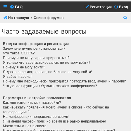
FAQ
Регистрация
Вход
П
На главную
Список форумов
о
Часто задаваемые вопросы
и
с
Вход на конференцию и регистрация
к
Зачем мне нужно регистрироваться?
Что такое COPPA?
Почему я не могу зарегистрироваться?
Я только что зарегистрировался, но не могу войти!
Почему я не могу войти?
Я давно зарегистрирован, но больше не могу войти!
Я забыл пароль!
Почему мне периодически приходится повторять ввод имени и пароля?
Что делает функция «Удалить cookies конференции»?
Параметры и настройки пользователя
Как мне изменить мои настройки?
Как избежать появления моего имени в списке «Кто сейчас на
конференции»?
На конференции неправильное время!
Я изменил часовой пояс, но время всё равно неправильное!
Моего языка нет в списке!
Что означают изображения рядом с моим именем пользователя?