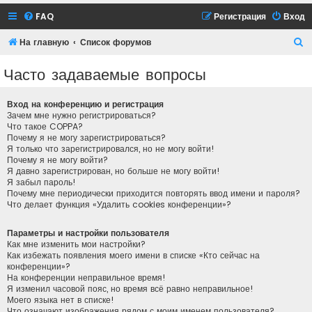
FAQ
Регистрация
Вход
П
На главную
Список форумов
о
Часто задаваемые вопросы
и
с
Вход на конференцию и регистрация
к
Зачем мне нужно регистрироваться?
Что такое COPPA?
Почему я не могу зарегистрироваться?
Я только что зарегистрировался, но не могу войти!
Почему я не могу войти?
Я давно зарегистрирован, но больше не могу войти!
Я забыл пароль!
Почему мне периодически приходится повторять ввод имени и пароля?
Что делает функция «Удалить cookies конференции»?
Параметры и настройки пользователя
Как мне изменить мои настройки?
Как избежать появления моего имени в списке «Кто сейчас на
конференции»?
На конференции неправильное время!
Я изменил часовой пояс, но время всё равно неправильное!
Моего языка нет в списке!
Что означают изображения рядом с моим именем пользователя?