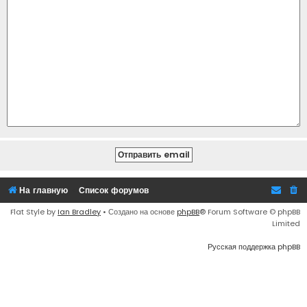
На главную
Список форумов
Flat Style by
Ian Bradley
• Создано на основе
phpBB
® Forum Software © phpBB
Limited
Русская поддержка phpBB