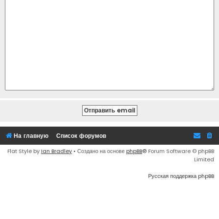
На главную
Список форумов
Flat Style by
Ian Bradley
• Создано на основе
phpBB
® Forum Software © phpBB
Limited
Русская поддержка phpBB