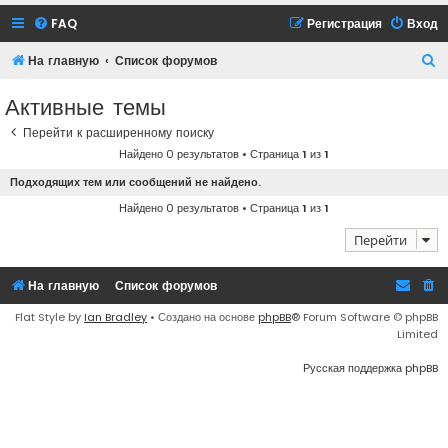
FAQ
Регистрация
Вход
П
На главную
Список форумов
о
Активные темы
и
Перейти к расширенному поиску
с
Найдено 0 результатов • Страница
1
из
1
к
Подходящих тем или сообщений не найдено.
Найдено 0 результатов • Страница
1
из
1
Перейти
На главную
Список форумов
Flat Style by
Ian Bradley
• Создано на основе
phpBB
® Forum Software © phpBB
Limited
Русская поддержка phpBB