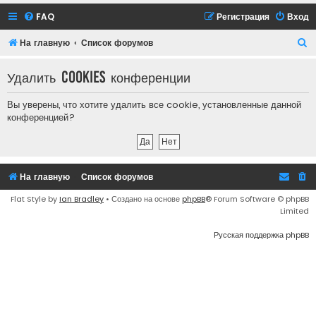
FAQ
Регистрация
Вход
П
На главную
Список форумов
о
Удалить cookies конференции
и
с
Вы уверены, что хотите удалить все cookie, установленные данной
к
конференцией?
На главную
Список форумов
Flat Style by
Ian Bradley
• Создано на основе
phpBB
® Forum Software © phpBB
Limited
Русская поддержка phpBB