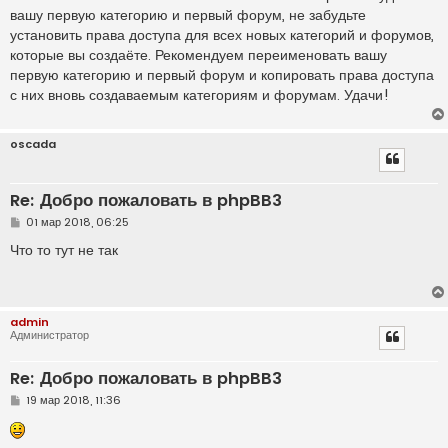
вашу первую категорию и первый форум, не забудьте
установить права доступа для всех новых категорий и форумов,
которые вы создаёте. Рекомендуем переименовать вашу
первую категорию и первый форум и копировать права доступа
с них вновь создаваемым категориям и форумам. Удачи!
oscada
Re: Добро пожаловать в phpBB3
С
01 мар 2018, 06:25
о
о
Что то тут не так
б
щ
е
н
и
admin
е
Администратор
Re: Добро пожаловать в phpBB3
С
19 мар 2018, 11:36
о
о
б