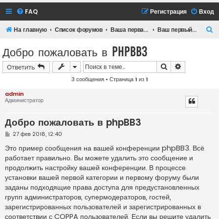
FAQ
Регистрация
Вход
П
На главную
Список форумов
Ваша первая категория
Ваш первый форум
о
Добро пожаловать в phpBB3
и
Поиск
Расширенн
Ответить
с
3 сообщения • Страница
1
из
1
к
admin
Администратор
Добро пожаловать в phpBB3
С
27 фев 2018, 12:40
о
о
Это пример сообщения на вашей конференции phpBB3. Всё
б
работает правильно. Вы можете удалить это сообщение и
щ
е
продолжить настройку вашей конференции. В процессе
н
установки вашей первой категории и первому форуму были
и
е
заданы подходящие права доступа для предустановленных
групп администраторов, супермодераторов, гостей,
зарегистрированных пользователей и зарегистрированных в
соответствии с COPPA пользователей. Если вы решите удалить